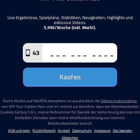
Live Ergebnisse, Spielpläne, Statistiken, Neuigkeiten, Highlights und
exklusive Videos.
5,99€/Woche (inkl. MwSt).
43
Kaufen
Durch Klicken auf KAUFEN akzeptiere ich ausdrücklich die
Datenschutzrichtlinie
von ATP Tour Golden Pass und ich nehme zur Kenntnis, dass der Diensteanbieter
Cookies Factory S.R.L. meine Rufnummer für Zwecke der Verrechnung des von mir
bestellten Dienstes über meine Mobilfunkrechnung von meinem
Mobilfunkanbieter einholt.
AGB und mehr
Rücktrittsrecht
Kontakt
Datenschutz
Impressum
Abo beenden
Abbrechen